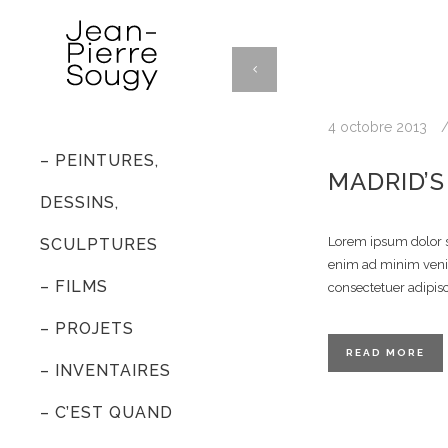
4 octobre 2013
– PEINTURES,
MADRID’
DESSINS,
Lorem ipsum dolor s
SCULPTURES
enim ad minim venia
– FILMS
consectetuer adipis
– PROJETS
READ MORE
– INVENTAIRES
– C’EST QUAND