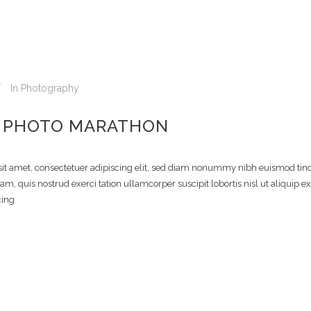
In
Photography
S PHOTO MARATHON
it amet, consectetuer adipiscing elit, sed diam nonummy nibh euismod tinci
m, quis nostrud exerci tation ullamcorper suscipit lobortis nisl ut aliquip
cing