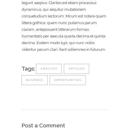
legunt saepius. Claritas est etiam processus
dynamicus, qui sequitur mutationem
consuetudium lectorum. Mirum est notare quam
littera gothica, quam nunc putamus parum
claram, anteposuerit litterarum formas
humanitatis per seacula quarta decima et quinta
decima. Eodem modo typi, qui nunc nobis
videntur parum clari, fiant sollemnes in futurum.
Tags:
ANALYSIS
ARTICLES
BUSINESS
OPPORTUNITIES
Post a Comment