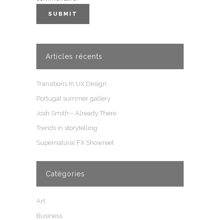
Articles récents
Transitions In UX Design
Portugal summer gallery
Josh Smith – Already There
Trends in storytelling
Supernatural FX Showreel
Catégories
Art
Business