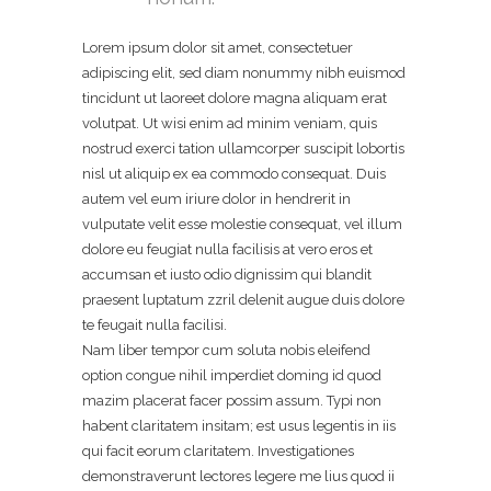
Lorem ipsum dolor sit amet, consectetuer
adipiscing elit, sed diam nonummy nibh euismod
tincidunt ut laoreet dolore magna aliquam erat
volutpat. Ut wisi enim ad minim veniam, quis
nostrud exerci tation ullamcorper suscipit lobortis
nisl ut aliquip ex ea commodo consequat. Duis
autem vel eum iriure dolor in hendrerit in
vulputate velit esse molestie consequat, vel illum
dolore eu feugiat nulla facilisis at vero eros et
accumsan et iusto odio dignissim qui blandit
praesent luptatum zzril delenit augue duis dolore
te feugait nulla facilisi.
Nam liber tempor cum soluta nobis eleifend
option congue nihil imperdiet doming id quod
mazim placerat facer possim assum. Typi non
habent claritatem insitam; est usus legentis in iis
qui facit eorum claritatem. Investigationes
demonstraverunt lectores legere me lius quod ii