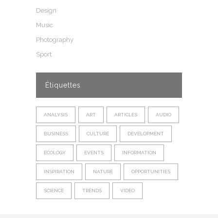
Design
Music
Photography
Sport
Étiquettes
ANALYSIS
ART
ARTICLES
AUDIO
BUSINESS
CULTURE
DEVELOPMENT
ECOLOGY
EVENTS
INFORMATION
INSPIRATION
NATURE
OPPORTUNITIES
SCIENCE
TRENDS
VIDEO