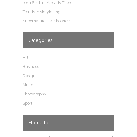
Josh Smith – Already There
Trends in storytelling
Supernatural FX Showreel
Catégories
Art
Business
Design
Music
Photography
Sport
Étiquettes