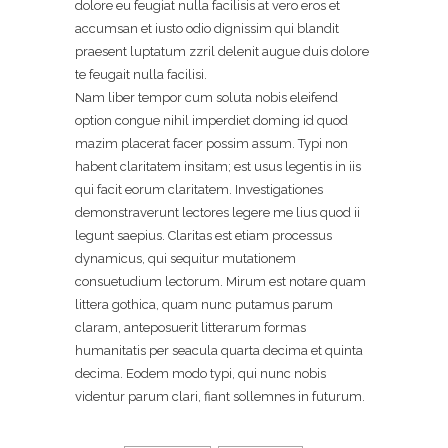
dolore eu feugiat nulla facilisis at vero eros et
accumsan et iusto odio dignissim qui blandit
praesent luptatum zzril delenit augue duis dolore
te feugait nulla facilisi.
Nam liber tempor cum soluta nobis eleifend
option congue nihil imperdiet doming id quod
mazim placerat facer possim assum. Typi non
habent claritatem insitam; est usus legentis in iis
qui facit eorum claritatem. Investigationes
demonstraverunt lectores legere me lius quod ii
legunt saepius. Claritas est etiam processus
dynamicus, qui sequitur mutationem
consuetudium lectorum. Mirum est notare quam
littera gothica, quam nunc putamus parum
claram, anteposuerit litterarum formas
humanitatis per seacula quarta decima et quinta
decima. Eodem modo typi, qui nunc nobis
videntur parum clari, fiant sollemnes in futurum.